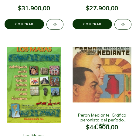
$31.900,00
$27.900,00
Peron Mediante. Gráfica
peronista del período
clásico
$44.900,00
Los Mayas